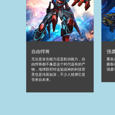
自由悍将
强
无论是攻击能力还是机动能力，自
重装
由悍将都不像是这个时代该有的产
撕裂
物，地球联邦对这架战神的科技背
强袭
景也是讳莫如深，不少人猜测它是
否来自未来。